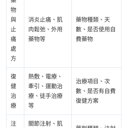
藥
物
與
消炎止痛、肌
藥物種類、天
止
肉鬆弛、外用
數、是否使用自
痛
藥物等
費藥物
處
方
復
熱敷、電療、
治療項目、次
健
牽引、運動治
數、是否有自費
治
療、徒手治療
復健方案
療
等
注
關節注射、肌