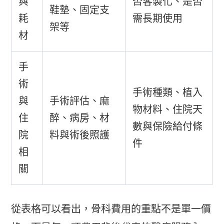
與
否客製化、是否
鞋墊、固定支
耗
需長期使用
架等
材
手
術
手術種類、植入
與
手術評估、麻
物材料、住院天
住
醉、病房、材
數與保險給付條
院
料與術後照護
件
相
關
從表格可以看出，骨科費用的重點不是單一價