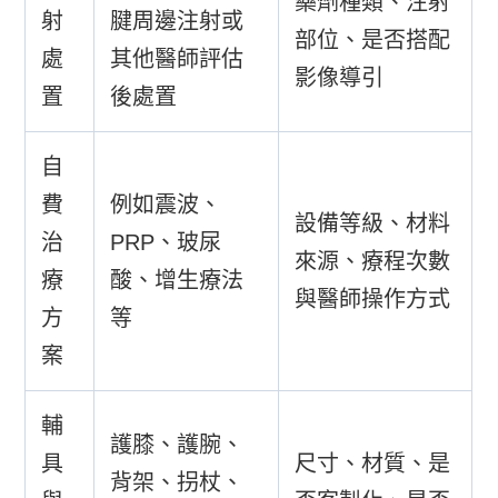
藥劑種類、注射
射
腱周邊注射或
部位、是否搭配
處
其他醫師評估
影像導引
置
後處置
自
費
例如震波、
設備等級、材料
治
PRP、玻尿
來源、療程次數
療
酸、增生療法
與醫師操作方式
方
等
案
輔
護膝、護腕、
具
尺寸、材質、是
背架、拐杖、