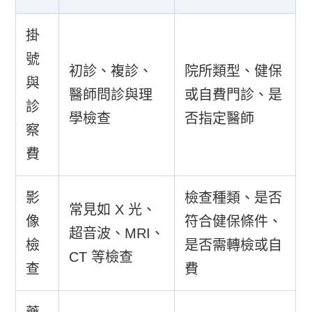
掛
號
初診、複診、
院所類型、健保
與
醫師問診與理
或自費門診、是
診
學檢查
否指定醫師
察
費
影
檢查種類、是否
常見如 X 光、
像
符合健保條件、
超音波、MRI、
檢
是否需轉檢或自
CT 等檢查
查
費